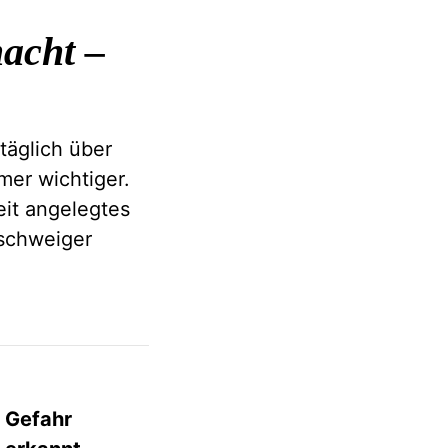
acht –
täglich über
mer wichtiger.
eit angelegtes
nschweiger
Gefahr