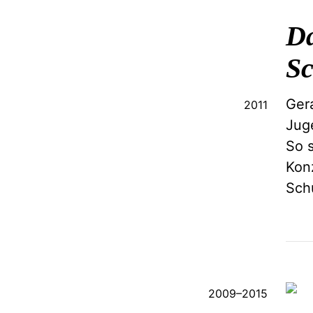
Da
Sc
Gera
2011
Jug
So s
Kon
Schu
2009
–
2015