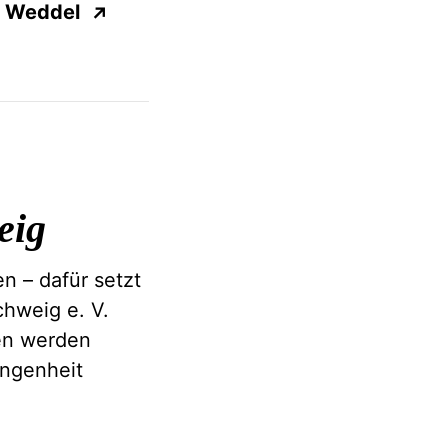
Weddel
↗
eig
n – dafür setzt
hweig e. V.
en werden
angenheit