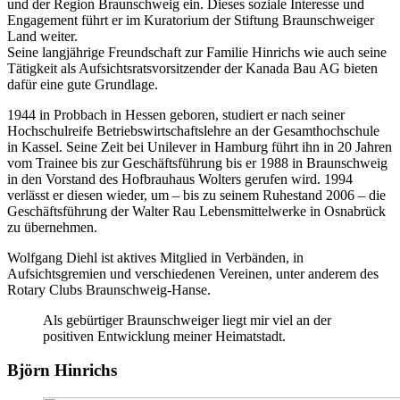
und der Region Braunschweig ein. Dieses soziale Interesse und
Engagement führt er im Kuratorium der Stiftung Braunschweiger
Land weiter.
Seine langjährige Freundschaft zur Familie Hinrichs wie auch seine
Tätigkeit als
Aufsichtsratsvorsitzender
der Kanada Bau
AG
bieten
dafür eine gute Grundlage.
1944 in Probbach in Hessen geboren, studiert er nach seiner
Hochschulreife
Betriebswirtschaftslehre
an der
Gesamthochschule
in Kassel. Seine Zeit bei Unilever in Hamburg führt ihn in 20 Jahren
vom Trainee bis zur
Geschäftsführung
bis er 1988 in Braunschweig
in den Vorstand des Hofbrauhaus Wolters gerufen wird. 1994
verlässt er diesen wieder, um – bis zu seinem Ruhestand 2006 – die
Geschäftsführung
der Walter Rau
Lebensmittelwerke
in Osnabrück
zu übernehmen.
Wolfgang Diehl ist aktives Mitglied in Verbänden, in
Aufsichtsgremien
und verschiedenen Vereinen, unter anderem des
Rotary Clubs
Braunschweig-Hanse.
Als gebürtiger Braunschweiger liegt mir viel an der
positiven Entwicklung meiner Heimatstadt.
Björn Hinrichs