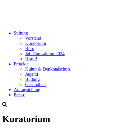
Stiftung
Vorstand
Kuratorium
Büro
Jubiläumsaktion
2024
Hurra!
Projekte
Kultur & Denkmalschutz
Jugend
Bildung
Gesundheit
Antrag
stellung
Presse
Kuratorium