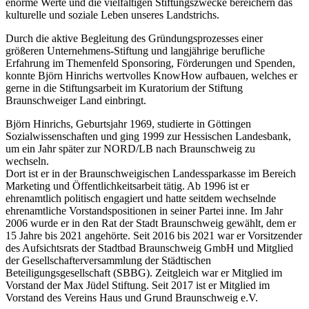
enorme Werte und die vielfältigen
Stiftungszwecke
bereichern das
kulturelle und soziale Leben unseres Landstrichs.
Durch die aktive Begleitung des
Gründungsprozesses
einer
größeren
Unternehmens-Stiftung
und langjährige berufliche
Erfahrung im Themenfeld Sponsoring, Förderungen und Spenden,
konnte Björn Hinrichs wertvolles KnowHow aufbauen, welches er
gerne in die
Stiftungsarbeit
im Kuratorium der Stiftung
Braunschweiger Land einbringt.
Björn Hinrichs, Geburtsjahr 1969, studierte in Göttingen
Sozialwissenschaften
und ging 1999 zur Hessischen Landesbank,
um ein Jahr später zur
NORD
/​
LB
nach Braunschweig zu
wechseln.
Dort ist er in der
Braunschweigischen
Landessparkasse
im Bereich
Marketing und
Öffentlichkeitsarbeit
tätig. Ab 1996 ist er
ehrenamtlich politisch engagiert und hatte seitdem wechselnde
ehrenamtliche
Vorstandspositionen
in seiner Partei inne. Im Jahr
2006 wurde er in den Rat der Stadt Braunschweig gewählt, dem er
15 Jahre bis 2021 angehörte. Seit 2016 bis 2021 war er Vorsitzender
des Aufsichtsrats der Stadtbad Braunschweig GmbH und Mitglied
der
Gesellschafterversammlung
der Städtischen
Beteiligungsgesellschaft
(
SBBG
). Zeitgleich war er Mitglied im
Vorstand der Max Jüdel Stiftung. Seit 2017 ist er Mitglied im
Vorstand des Vereins Haus und Grund Braunschweig e.V.